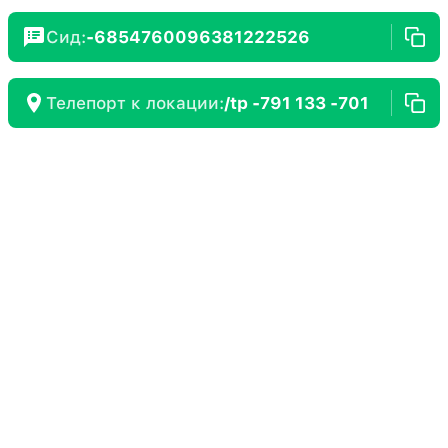
Сид:
-6854760096381222526
Телепорт к локации:
/tp -791 133 -701