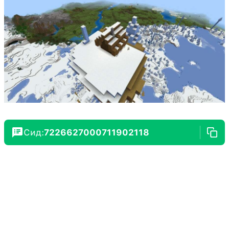
Сид:
7226627000711902118