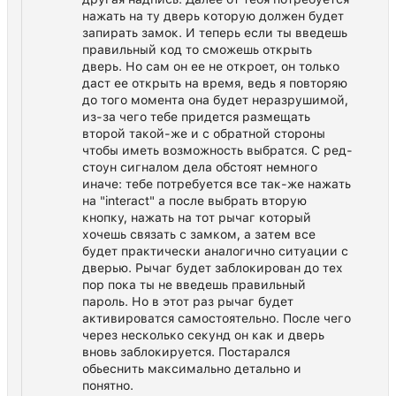
нажать на ту дверь которую должен будет
запирать замок. И теперь если ты введешь
правильный код то сможешь открыть
дверь. Но сам он ее не откроет, он только
даст ее открыть на время, ведь я повторяю
до того момента она будет неразрушимой,
из-за чего тебе придется размещать
второй такой-же и с обратной стороны
чтобы иметь возможность выбратся. С ред-
стоун сигналом дела обстоят немного
иначе: тебе потребуется все так-же нажать
на "interact" а после выбрать вторую
кнопку, нажать на тот рычаг который
хочешь связать с замком, а затем все
будет практически аналогично ситуации с
дверью. Рычаг будет заблокирован до тех
пор пока ты не введешь правильный
пароль. Но в этот раз рычаг будет
активироватся самостоятельно. После чего
через несколько секунд он как и дверь
вновь заблокируется. Постарался
обьеснить максимально детально и
понятно.