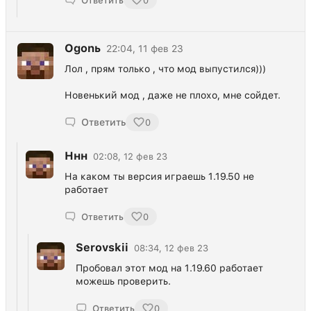
Ответить
0
Ogonь
22:04, 11 фев 23
Лол , прям только , что мод выпустился)))
Новенький мод , даже не плохо, мне сойдет.
Ответить
0
Ннн
02:08, 12 фев 23
На каком ты версия играешь 1.19.50 не
работает
Ответить
0
Serovskii
08:34, 12 фев 23
Пробовал этот мод на 1.19.60 работает
можешь проверить.
Ответить
0