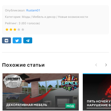
Опубликовал:
Rustam01
Категория:
Моды / Мебель и декор / Новые возможности
Рейтинг:
3
(
60
голосов)
Похожие статьи