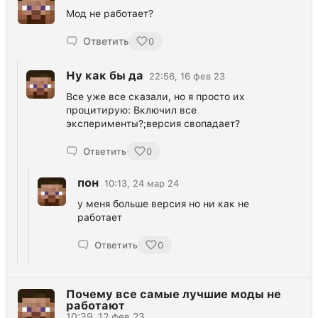
Мод не работает?
Ответить
0
Ну как бы да
22:56, 16 фев 23
Все уже все сказали, но я просто их
процитирую: Включил все
эксперименты?;версия свопадает?
Ответить
0
пон
10:13, 24 мар 24
у меня больше версия но ни как не
работает
Ответить
0
Почему все самые лучшие моды не
работают
10:39, 12 фев 23