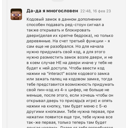
Да-да я многословен
22:48, 16 фев 23
Кодовый замок в данном дополнении
способен подавать ред-стоун сигнал а
также открывать и блокировать
двери(делая их крепче бедрока), но только
деревянные. На счет третьей функции - я
сам еще не разобрался. Но для начала
нужно придумать свой код, а для этого
нужно разместить замок возле двери, и не
в коем случае НЕ на двери иначе у тебя не
будет к ней доступа. Чтобы ввести код
нажми на "interact" возле кодового замка
или зажать палец на кодовом замке, тогда
тебе представится возможность придумать
свой пин-код из 4-х цифер, не больше не
меньше, после этого, если хочешь чтобы он
открывал дверь то присядь(в игре) и опять
нажми на кнопку, там будет меню с 5-ю
другими кнопками. Тебе нужна первая, при
нажатии появится еще три, тебе нужна все
так-же первая, только теперь там будет
другая надпись. Далее от тебя потребуется