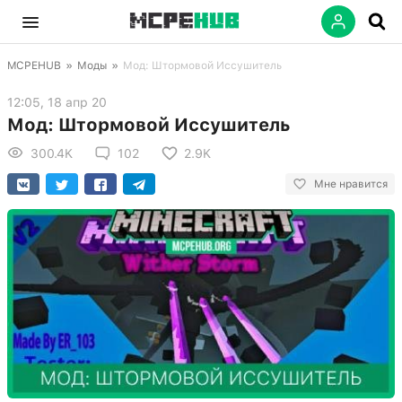
MCPEHUB
»
Моды
»
Мод: Штормовой Иссушитель
12:05, 18 апр 20
Мод: Штормовой Иссушитель
300.4K
102
2.9K
Мне нравится