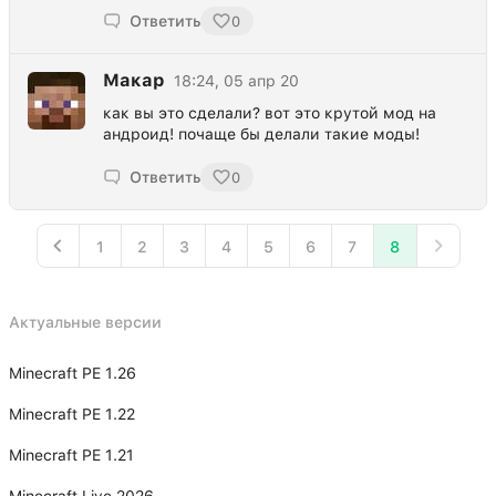
Ответить
0
Макар
18:24, 05 апр 20
как вы это сделали? вот это крутой мод на
андроид! почаще бы делали такие моды!
Ответить
0
1
2
3
4
5
6
7
8
Актуальные версии
Minecraft PE 1.26
Minecraft PE 1.22
Minecraft PE 1.21