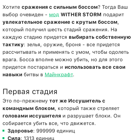
Хотите
сражения с сильным боссом
? Тогда Ваш
выбор очевиден -
мод
WITHER STORM
подарит
увлекательное сражение с крутым боссом
,
который получил шесть стадий сражения. На
каждую стадию придется
выбирать собственную
тактику
: зелья, оружие, броня - все придется
рассчитывать и применять с умом, чтобы одолеть
врага. Босса вполне можно убить, но для этого
придется постараться и
использовать все свои
навыки
битвы в
Майнкрафт
.
Первая стадия
Это по-прежнему
тот же Иссушитель с
командным блоком
, который также стреляет
головами иссушителя
и разрушает блоки. Он
собирается убить все, что движется.
Здоровье
: 999999 единиц
Сила
: 1313 единиц