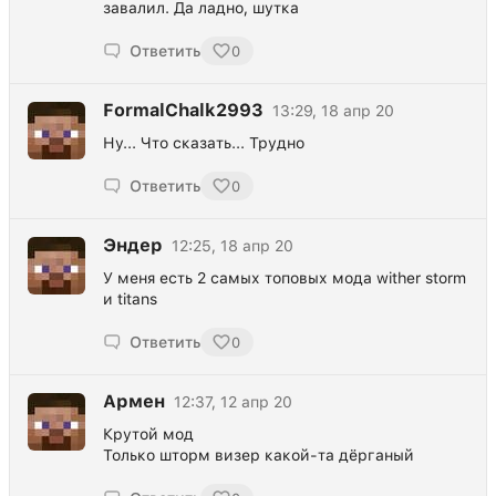
завалил. Да ладно, шутка
Ответить
0
FormalChalk2993
13:29, 18 апр 20
Ну... Что сказать... Трудно
Ответить
0
Эндер
12:25, 18 апр 20
У меня есть 2 самых топовых мода wither storm
и titans
Ответить
0
Армен
12:37, 12 апр 20
Крутой мод
Только шторм визер какой-та дёрганый