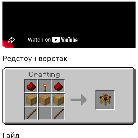
Редстоун верстак
Гайд