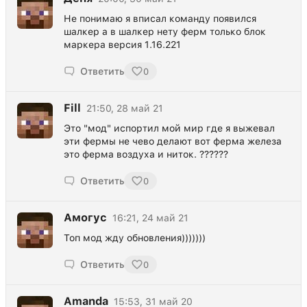
Не понимаю я вписал команду появился
шалкер а в шалкер нету ферм только блок
маркера версия 1.16.221
Ответить
0
Fill
21:50, 28 май 21
Это "мод" испортил мой мир где я выжевал
эти фермы не чево делают вот ферма железа
это ферма воздуха и ниток. ??????
Ответить
0
Амогус
16:21, 24 май 21
Топ мод жду обновления)))))))
Ответить
0
Amanda
15:53, 31 май 20