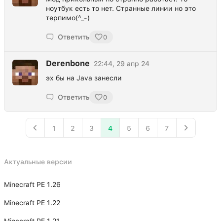
ноутбук есть то нет. Странные линии но это
терпимо(^_-)
Ответить
0
Derenbone
22:44, 29 апр 24
эх бы на Java занесли
Ответить
0
1
2
3
4
5
6
7
Актуальные версии
Minecraft PE 1.26
Minecraft PE 1.22