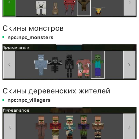
Скины монстров
npc:npc_monsters
Скины деревенских жителей
npc:npc_villagers