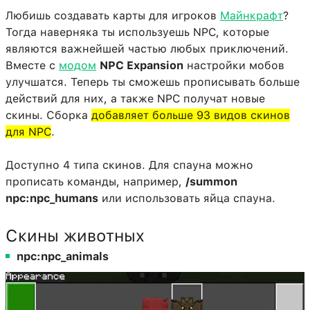
Любишь создавать карты для игроков
Майнкрафт
?
Тогда наверняка ты используешь NPC, которые
являются важнейшей частью любых приключений.
Вместе с
модом
NPC Expansion
настройки мобов
улучшатся. Теперь ты сможешь прописывать больше
действий для них, а также NPC получат новые
скины. Сборка
добавляет больше 93 видов скинов
для NPC
.
Доступно 4 типа скинов. Для спауна можно
прописать команды, например,
/summon
npc:npc_humans
или использовать яйца спауна.
Скины животных
npc:npc_animals