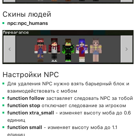
Скины людей
npc:npc_humans
Настройки NPC
Для удаления NPC нужно взять барьерный блок и
взаимодействовать с мобом
function follow
заставляет следовать NPC за тобой
function stop
отключает следование за игроком
function xtra_small
- изменяет высоту моба до 0.6
единиц
function small
- изменяет высоту моба до 1.1
единиц