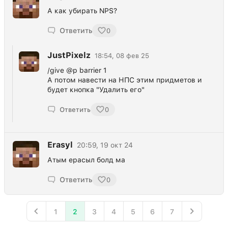
А как убирать NPS?
Ответить
0
JustPixelz
18:54, 08 фев 25
/give @p barrier 1
А потом навести на НПС этим придметов и
будет кнопка "Удалить его"
Ответить
0
Erasyl
20:59, 19 окт 24
Атым ерасыл болд ма
Ответить
0
1
2
3
4
5
6
7