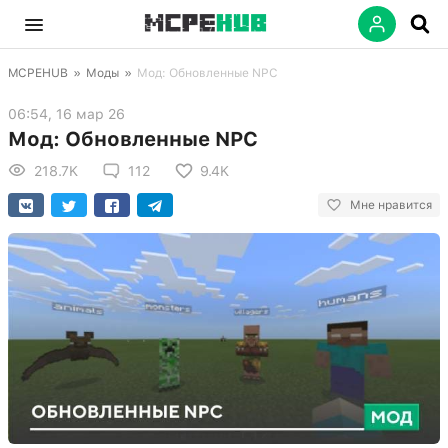
MCPEHUB
»
Моды
»
Мод: Обновленные NPC
06:54, 16 мар 26
Мод: Обновленные NPC
218.7K
112
9.4K
Мне нравится