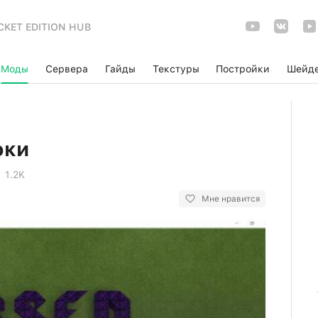
CKET EDITION HUB
Моды
Сервера
Гайды
Текстуры
Постройки
Шейд
оки
1.2K
Мне нравится