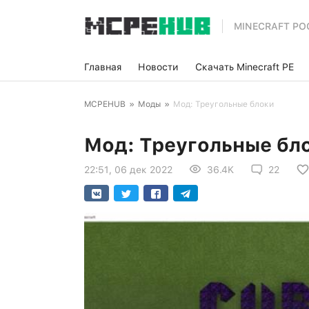
MINECRAFT PO
Главная
Новости
Скачать Minecraft PE
MCPEHUB
»
Моды
»
Мод: Треугольные блоки
Мод: Треугольные бл
22:51, 06 дек 2022
36.4K
22