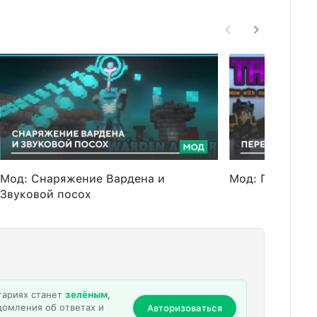
Мод: Снаряжение Вардена и
Мод: Передела
Звуковой посох
тариях станет
зелёным
,
домления об ответах и
Авторизоваться