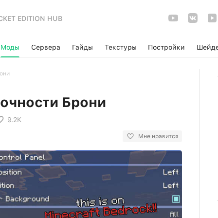
CKET EDITION HUB
Моды
Сервера
Гайды
Текстуры
Постройки
Шейд
они
очности Брони
9.2K
Мне нравится