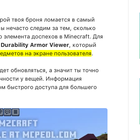
орой твоя броня ломается в самый
 нечасто следим за тем, сколько
о элемента доспехов в Minecraft. Для
Durability Armor Viewer
, который
едметов на экране пользователя
.
ет обновляться, а значит ты точно
очности у вещей. Информация
м быстрого доступа для большего