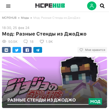
MCPEHUB
»
Моды
»
Мод: Разные Стенды из ДжоДжо
18:30, 25 фев 24
Мод: Разные Стенды из ДжоДжо
50.5K
18
1.9K
Мне нравится