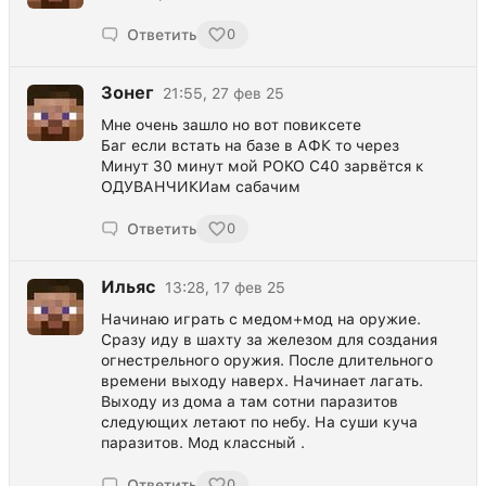
Ответить
0
Зонег
21:55, 27 фев 25
Мне очень зашло но вот повиксете
Баг если встать на базе в АФК то через
Минут 30 минут мой POKO C40 зарвётся к
ОДУВАНЧИКИам сабачим
Ответить
0
Ильяс
13:28, 17 фев 25
Начинаю играть с медом+мод на оружие.
Сразу иду в шахту за железом для создания
огнестрельного оружия. После длительного
времени выходу наверх. Начинает лагать.
Выходу из дома а там сотни паразитов
следующих летают по небу. На суши куча
паразитов. Мод классный .
Ответить
0