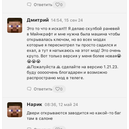
Ответить
0
Дмитрий
14:54, 15 сен 24
Это то что я искал!!! Я делаю скулбой раневей
в Майнкрафт и мне нужна была машина чтобы
открывалась ключом, но во всех модах
которые я пересмотрел ты просто садился и
ехал, а тут я натыкаюсь на этот мод! Это очень
круто. Вот только версия у меня более новая😭
😭😭😭
🙏Пожалуйста 🙏 сделайте на версию 1.21.23.
буду ооооочень блогадарен и возможно
распространю мод в телеге.
Ответить
0
Нарик
08:36, 12 май 24
Двери открываются заводится но какой-то баг
там в салоне