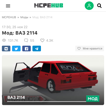
MCPEHUB
»
Моды
»
Мод: ВАЗ 2114
17:30, 25 ноя 22
Мод: ВАЗ 2114
131.7K
55
4.3K
Мне нравится