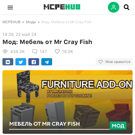
MCPEHUB
»
Моды
»
Мод: Мебель от Mr Cray Fish
14:29, 22 май 24
Мод: Мебель от Mr Cray Fish
438.3K
147
18.0K
Мне нравится