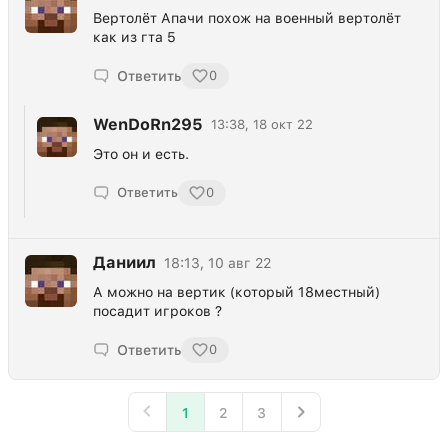
Вертолёт Апачи похож на военный вертолёт
как из гта 5
Ответить
0
WenDoRn295
13:38, 18 окт 22
Это он и есть.
Ответить
0
Даниил
18:13, 10 авг 22
А можно на вертик (который 18местный)
посадит игроков ?
Ответить
0
1
2
3