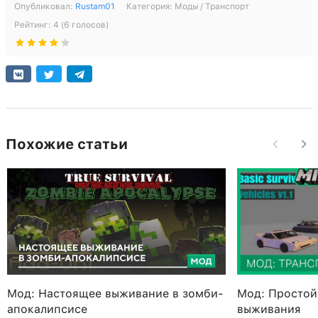
Опубликовал:
Rustam01
Категория:
Моды / Транспорт
Рейтинг:
4
(
6
голосов)
Похожие статьи
Мод: Настоящее выживание в зомби-
Мод: Простой
апокалипсисе
выживания