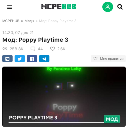
MCPEHUB
»
Моды
»
Мод: Poppy Playtime 3
14:30, 07 дек 21
Мод: Poppy Playtime 3
258.8K
44
2.6K
Мне нравится