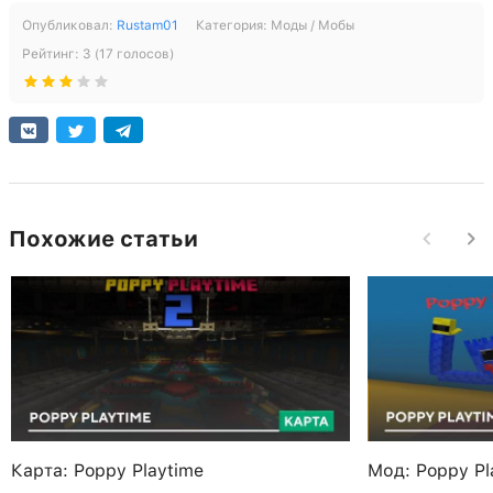
Опубликовал:
Rustam01
Категория:
Моды / Мобы
Рейтинг:
3
(
17
голосов)
Похожие статьи
Карта: Poppy Playtime
Мод: Poppy Pl