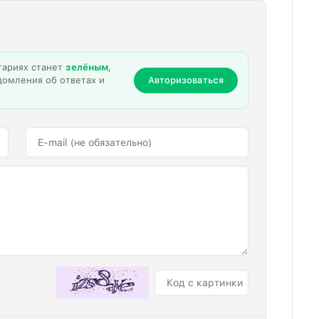
тариях станет
зелёным
,
домления об ответах и
Авторизоваться