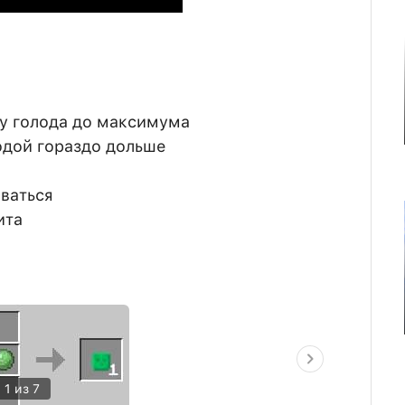
ку голода до максимума
одой гораздо дольше
ваться
ита
1 из 7