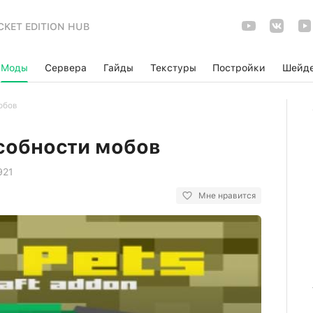
CKET EDITION HUB
Моды
Сервера
Гайды
Текстуры
Постройки
Шейд
обов
собности мобов
921
Мне нравится