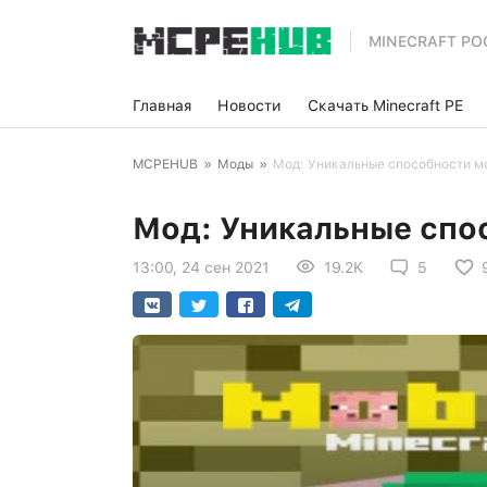
MINECRAFT PO
Главная
Новости
Скачать Minecraft PE
MCPEHUB
»
Моды
»
Мод: Уникальные способности м
Мод: Уникальные спо
13:00, 24 сен 2021
19.2K
5