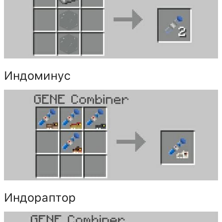
Индоминус
Индораптор