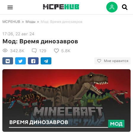
MCPEHUB
»
Моды
»
Мод: Время динозавров
17:26, 22 авг 24
Мод: Время динозавров
342.8K
129
5.8K
Мне нравится