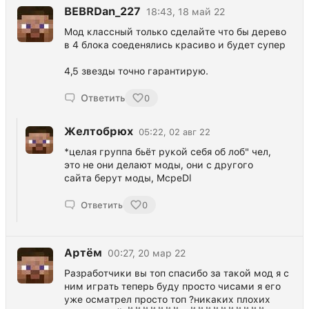
BEBRDan_227
18:43, 18 май 22
Мод классный только сделайте что бы дерево
в 4 блока соеденялись красиво и будет супер
4,5 звезды точно гарантирую.
Ответить
0
Желтобрюх
05:22, 02 авг 22
*целая группа бьёт рукой себя об лоб" чел,
это не они делают моды, они с другого
сайта берут моды, McpeDl
Ответить
0
Артём
00:27, 20 мар 22
Разработчики вы топ спасибо за такой мод я с
ним играть теперь буду просто чисами я его
уже осматрел просто топ ?никаких плохих