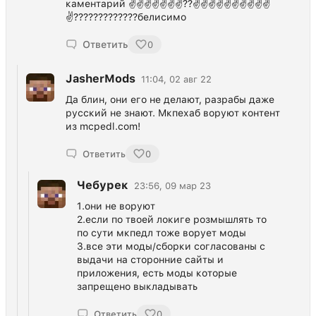
каментарий ✌✌✌✌✌✌✌??✌✌✌✌✌✌✌✌✌✌
✌?????????????белисимо
Ответить
0
JasherMods
11:04, 02 авг 22
Да блин, они его не делают, разрабы даже
русский не знают. Мкпехаб воруют контент
из mcpedl.com!
Ответить
0
Чебурек
23:56, 09 мар 23
1.они не воруют
2.если по твоей локиге розмышлять то
по сути мкпедл тоже ворует моды
3.все эти моды/сборки согласованы с
выдачи на сторонние сайты и
приложения, есть моды которые
запрещено выкладывать
Ответить
0