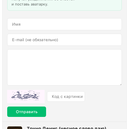
и поставь аватарку.
Отправить
Точно Денис (чесное слово даю)