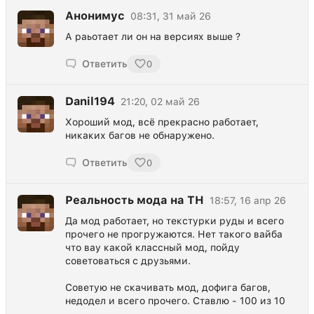
Анонимус
08:31, 31 май 26
А раьотает ли он на версиях выше ?
Ответить
0
Danil194
21:20, 02 май 26
Хороший мод, всё прекрасно работает,
никаких багов не обнаружено.
Ответить
0
Реальность мода на ТН
18:57, 16 апр 26
Да мод работает, но текстурки руды и всего
прочего не прогружаются. Нет такого вайба
что вау какой классный мод, пойду
советоваться с друзьями.
Советую не скачивать мод, дофига багов,
недодел и всего прочего. Ставлю - 100 из 10