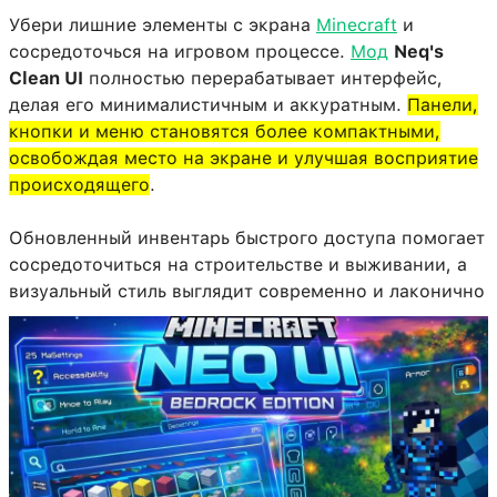
Убери лишние элементы с экрана
Minecraft
и
сосредоточься на игровом процессе.
Мод
Neq's
Clean UI
полностью перерабатывает интерфейс,
делая его минималистичным и аккуратным.
Панели,
кнопки и меню становятся более компактными,
освобождая место на экране и улучшая восприятие
происходящего
.
Обновленный инвентарь быстрого доступа помогает
сосредоточиться на строительстве и выживании, а
визуальный стиль выглядит современно и лаконично