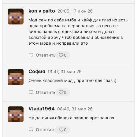
kon v palto
20:05, 17 июн 26
Мод сам по себе имба и кайф для глаз но есть
одна проблема на серверах из-за него не
видно панель с деньгами ником и донат
волютой я хочу чтоб добавили обновление в
этом моде и исправили это
Ответить
0
София
13:47, 31 мар 26
Очень классный мод , приятно для глаз :)
Ответить
0
Vlada1964
08:49, 31 мар 26
Ну да синяя обводка заодно прозрачная.
Ответить
0