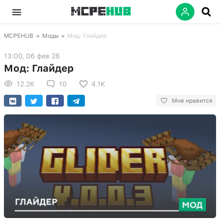
MCPEHUB
»
Моды
»
Мод: Глайдер
13:00, 06 фев 26
Мод: Глайдер
12.2K
10
4.1K
Мне нравится