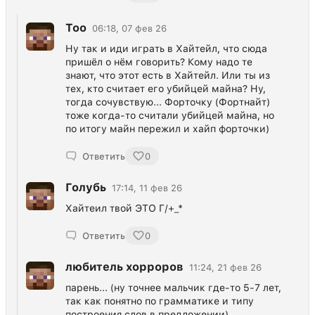
Тоо
06:18, 07 фев 26
Ну так и иди играть в Хайтейл, что сюда
пришёл о нём говорить? Кому надо те
знают, что этот есть в Хайтейл. Или ты из
тех, кто считает его убийцей майна? Ну,
тогда сочувствую... Форточку (Фортнайт)
тоже когда-то считали убийцей майна, но
по итогу майн пережил и хайп форточки)
Ответить
0
Голубь
17:14, 11 фев 26
Хайтеил твой ЭТО Г/+_*
Ответить
0
любитель хорроров
11:24, 21 фев 26
парень... (ну точнее мальчик где-то 5-7 лет,
так как понятно по грамматике и типу
построения слов в предложении)