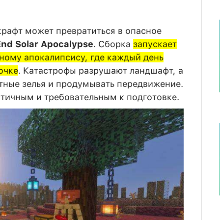
рафт может превратиться в опасное
End Solar Apocalypse
. Сборка
запускает
ному апокалипсису, где каждый день
очке
. Катастрофы разрушают ландшафт, а
тные зелья и продумывать передвижение.
тичным и требовательным к подготовке.