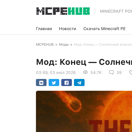
MINECRAFT PO
Главная
Новости
Скачать Minecraft PE
MCPEHUB
»
Моды
»
Мод: Конец — Солнечный апока
Мод: Конец — Солнеч
03:49, 03 июл 2026
54.7K
39