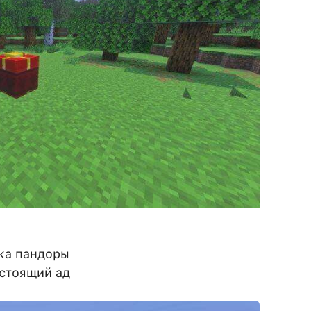
ка пандоры
астоящий ад