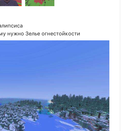
калипсиса
ому нужно Зелье огнестойкости