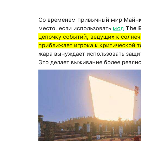
Со временем привычный мир Майнк
место, если использовать
мод
The 
цепочку событий, ведущих к солнеч
приближает игрока к критической т
жара вынуждает использовать защи
Это делает выживание более реалис