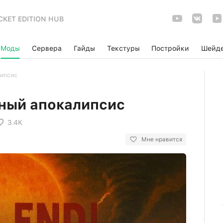
CKET EDITION HUB
Моды
Сервера
Гайды
Текстуры
Постройки
Шейд
липсис
ный апокалипсис
3.4K
Мне нравится