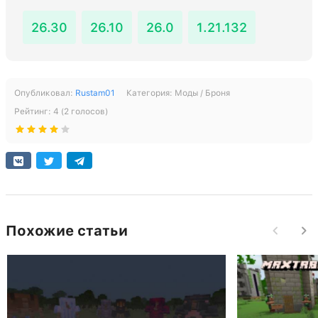
26.30
26.10
26.0
1.21.132
Опубликовал:
Rustam01
Категория:
Моды / Броня
Рейтинг:
4
(
2
голосов)
Похожие статьи