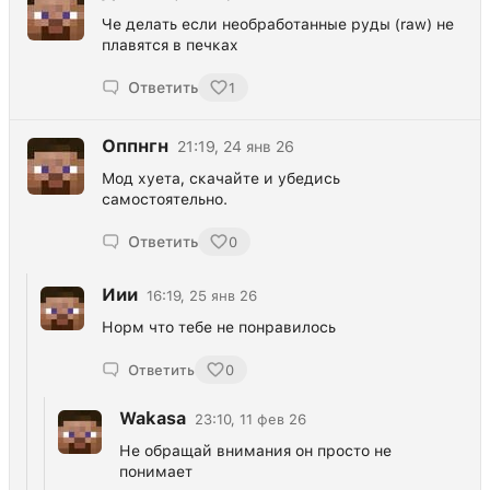
Че делать если необработанные руды (raw) не
плавятся в печках
Ответить
1
Оппнгн
21:19, 24 янв 26
Мод хуета, скачайте и убедись
самостоятельно.
Ответить
0
Иии
16:19, 25 янв 26
Норм что тебе не понравилось
Ответить
0
Wakasa
23:10, 11 фев 26
Не обращай внимания он просто не
понимает