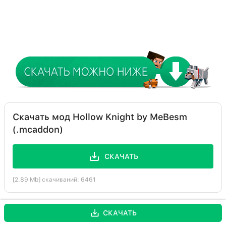
Скачать мод Hollow Knight by MeBesm
(.mcaddon)
СКАЧАТЬ
[2.89 Mb] скачиваний: 6461
СКАЧАТЬ
Поддерживаемые версии