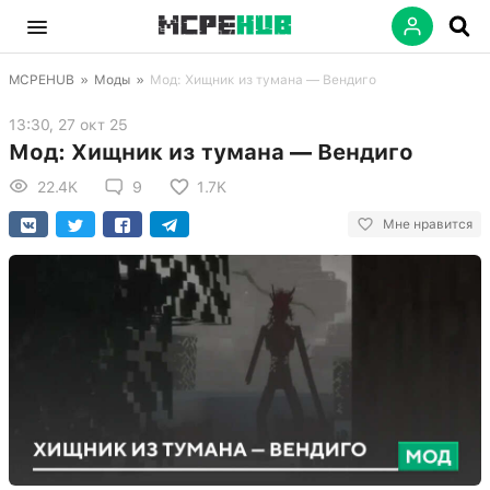
MCPEHUB
»
Моды
»
Мод: Хищник из тумана — Вендиго
13:30, 27 окт 25
Мод: Хищник из тумана — Вендиго
22.4K
9
1.7K
Мне нравится