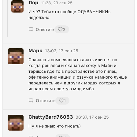
Лор
11:38, 23 сен 25
И чё? Тебя это вообще ОДУВАНЧИКИь
недолжно
Ответить
2
Марк
13:02, 17 сен 25
Сначала я сомневался скачать или нет но
когда решался и скачал захожу в Майн и
теряюсь где то в пространстве это пипец
офигенно анимации и озвучка намного лучше
передалась чем в других модах которых я
играл всем советую мод имба
Ответить
1
ChattyBard76053
06:37, 17 сен 25
Ну я не знаю что писать)