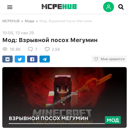
MCPEHUB
»
Моды
»
Мод: Взрывной посох Мегумин
10:00, 13 сен 25
Мод: Взрывной посох Мегумин
16.8K
7
2.5K
Мне нравится