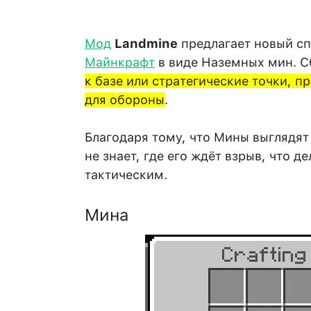
Мод
Landmine
предлагает новый сп
Майнкрафт
в виде Наземных мин. С
к базе или стратегические точки, 
для обороны
.
Благодаря тому, что Мины выглядят
не знает, где его ждёт взрыв, что 
тактическим.
Мина