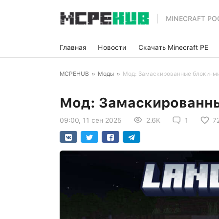
MINECRAFT PO
Главная
Новости
Скачать Minecraft PE
MCPEHUB
»
Моды
»
Мод: Замаскированные блоки-м
Мод: Замаскированн
09:00, 11 сен 2025
2.6K
1
7