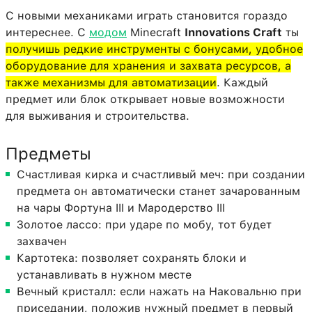
С новыми механиками играть становится гораздо
интереснее. С
модом
Minecraft
Innovations Craft
ты
получишь редкие инструменты с бонусами, удобное
оборудование для хранения и захвата ресурсов, а
также механизмы для автоматизации
. Каждый
предмет или блок открывает новые возможности
для выживания и строительства.
Предметы
Счастливая кирка и счастливый меч: при создании
предмета он автоматически станет зачарованным
на чары Фортуна III и Мародерство III
Золотое лассо: при ударе по мобу, тот будет
захвачен
Картотека: позволяет сохранять блоки и
устанавливать в нужном месте
Вечный кристалл: если нажать на Наковальню при
приседании, положив нужный предмет в первый