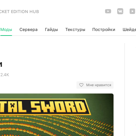
CKET EDITION HUB
Моды
Сервера
Гайды
Текстуры
Постройки
Шейд
и
2.4K
Мне нравится