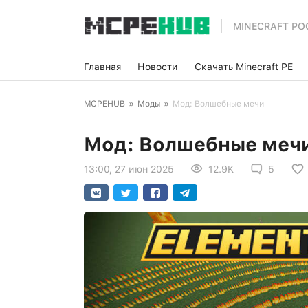
MINECRAFT PO
Главная
Новости
Скачать Minecraft PE
MCPEHUB
»
Моды
»
Мод: Волшебные мечи
Мод: Волшебные меч
13:00, 27 июн 2025
12.9K
5