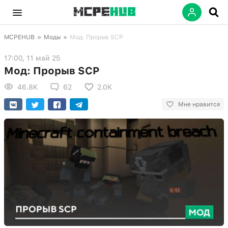
MCPEHUB
»
Моды
»
Мод: Прорыв SCP
17:00, 11 май 25
Мод: Прорыв SCP
46.8K
62
2.0K
Мне нравится