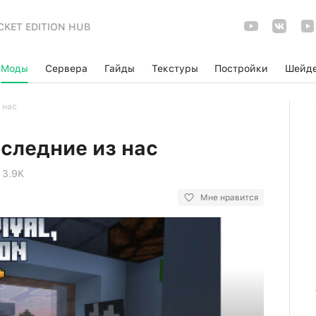
CKET EDITION HUB
Моды
Сервера
Гайды
Текстуры
Постройки
Шейд
 нас
следние из нас
3.9K
Мне нравится