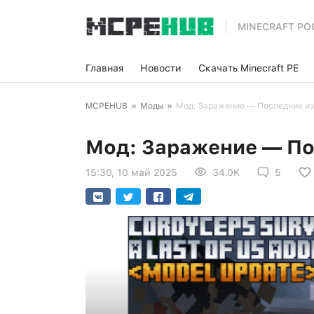
MINECRAFT PO
Главная
Новости
Скачать Minecraft PE
MCPEHUB
»
Моды
»
Мод: Заражение — Последние из
Мод: Заражение — По
15:30, 10 май 2025
34.0K
5