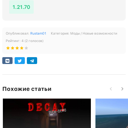
1.21.70
Опубликовал:
Rustam01
Категория:
Моды / Новые возможности
Рейтинг:
4
(
2
голосов)
Похожие статьи