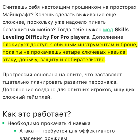
Считаешь себя настоящим прошником на просторах
Майнкрафт? Хочешь сделать выживание еще
сложнее, поскольку уже надоело пинать
беззащитных мобов? Тогда тебе нужен
мод
Skills
Leveling Difficulty For Pro players
. Дополнение
блокирует доступ к обычным инструментам и броне,
пока ты не прокачаешь четыре ключевых навыка:
атаку, добычу, защиту и собирательство
.
Прогрессия основана на опыте, что заставляет
тщательно планировать развитие персонажа.
Дополнение создано для опытных игроков, ищущих
сложный геймплей.
Как это работает?
Необходимо прокачать 4 навыка
Атака — требуется для эффективного
владения оружием