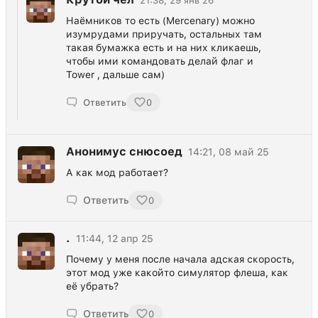
21:38, 29 янв 26
Наёмников то есть (Mercenary) можно
изумрудами приручать, остальных там
такая бумажка есть и на них кликаешь,
чтобы ими командовать делай флаг и
Tower , дальше сам)
Ответить
0
Анонимус снюсоед
14:21, 08 май 25
А как мод работает?
Ответить
0
.
11:44, 12 апр 25
Почему у меня после начала адская скорость,
этот мод уже какойто симулятор флеша, как
её убрать?
Ответить
0