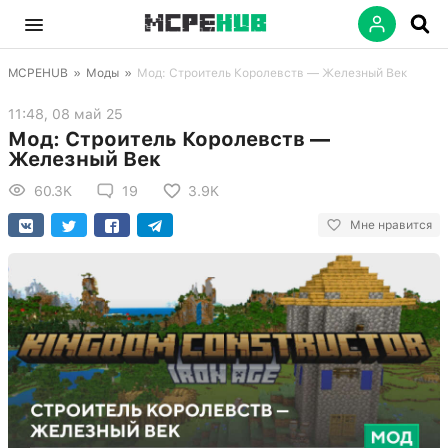
MCPEHUB
»
Моды
»
Мод: Строитель Королевств — Железный Век
11:48, 08 май 25
Мод: Строитель Королевств —
Железный Век
60.3K
19
3.9K
Мне нравится