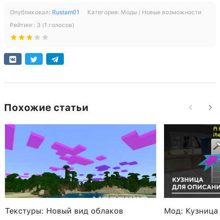
Опубликовал:
Rustam01
Категория:
Моды / Новые возможности
Рейтинг:
3
(
1
голосов)
Похожие статьи
Текстуры: Новый вид облаков
Мод: Кузница