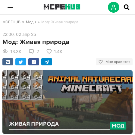
MCPEHUB
»
Моды
»
Мод: Живая природа
22:00, 02 апр 25
Мод: Живая природа
13.3K
2
1.4K
Мне нравится