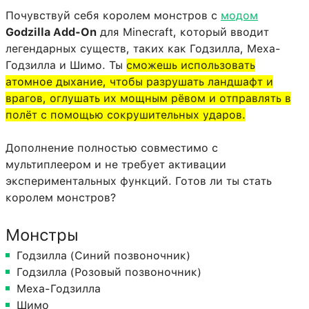
Почувствуй себя королем монстров с
модом
Godzilla Add-On
для Minecraft, который вводит
легендарных существ, таких как Годзилла, Меха-
Годзилла и Шимо. Ты
сможешь использовать
атомное дыхание, чтобы разрушать ландшафт и
врагов, оглушать их мощным рёвом и отправлять в
полёт с помощью сокрушительных ударов.
Дополнение полностью совместимо с
мультиплеером и не требует активации
экспериментальных функций. Готов ли ты стать
королем монстров?
Монстры
Годзилла (Синий позвоночник)
Годзилла (Розовый позвоночник)
Меха-Годзилла
Шимо