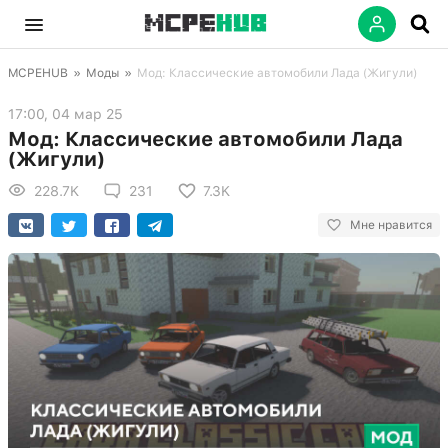
MCPEHUB
»
Моды
»
Мод: Классические автомобили Лада (Жигули)
17:00, 04 мар 25
Мод: Классические автомобили Лада
(Жигули)
228.7K
231
7.3K
Мне нравится