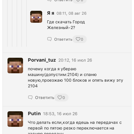
Я я
08:11, 08 авг 26
Где скачать Город
Железный-2?
Ответить
0
Porvani_tuz
20:12, 16 июл 26
почему когда я убераю
машину(допустим:2104) и спаню
новую,проезжаю 100 блоков и опять вижу эту
2104
Ответить
0
Putin
18:53, 16 июл 26
Что делать если,когда едешь на передачах с
первой по пятою резко переключается на
задняю передачу