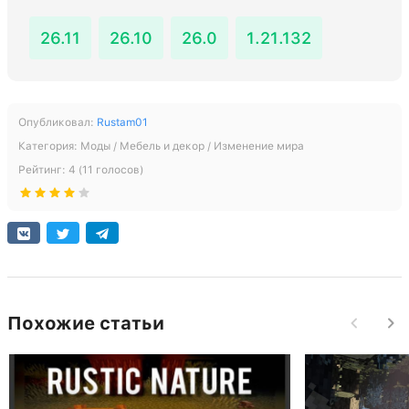
26.11
26.10
26.0
1.21.132
Опубликовал:
Rustam01
Категория:
Моды / Мебель и декор / Изменение мира
Рейтинг:
4
(
11
голосов)
Похожие статьи