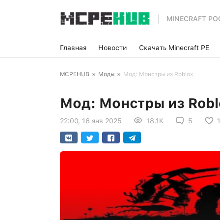
MINECRAFT PO
Главная
Новости
Скачать Minecraft PE
MCPEHUB
»
Моды
»
Мод: Монстры из Roblox
Мод: Монстры из Robl
22:00, 16 янв 2025
18.1K
5