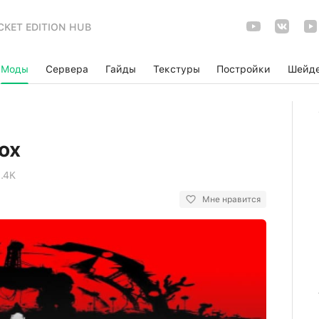
CKET EDITION HUB
Моды
Сервера
Гайды
Текстуры
Постройки
Шейд
ox
1.4K
Мне нравится