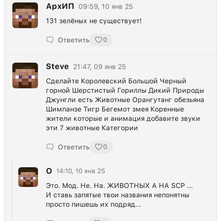
АрхИП
09:59, 10 янв 25
131 зелёных не существует!
Ответить
0
Steve
21:47, 09 янв 25
Сделайте Королевский Большой Черный
горной Шерстистый Гориллы Дикий Природы
Джунгли есть Животные Орангутанг обезьяна
Шимпанзе Тигр Бегемот змея Коренные
жители которые и анимация добавите звуки
эти 7 животные Категории
Ответить
0
О
14:10, 10 янв 25
Это. Мод. Не. На. ЖИВОТНЫХ А НА SCP ...
И ставь запятые твои названия непонятны
просто пишешь их подряд...