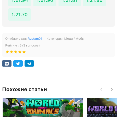
1.21.94
1.21.90
1.21.81
1.21.80
1.21.70
Опубликовал:
Rustam01
Категория:
Моды / Мобы
Рейтинг:
5
(
3
голосов)
Похожие статьи