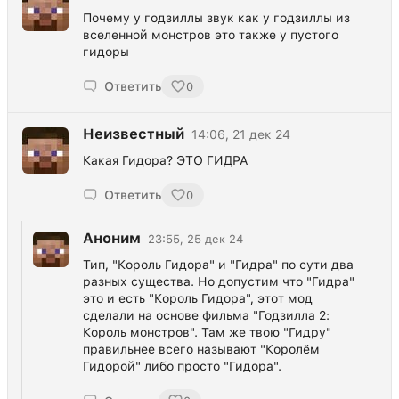
Почему у годзиллы звук как у годзиллы из
вселенной монстров это также у пустого
гидоры
Ответить
0
Неизвестный
14:06, 21 дек 24
Какая Гидора? ЭТО ГИДРА
Ответить
0
Аноним
23:55, 25 дек 24
Тип, "Король Гидора" и "Гидра" по сути два
разных существа. Но допустим что "Гидра"
это и есть "Король Гидора", этот мод
сделали на основе фильма "Годзилла 2:
Король монстров". Там же твою "Гидру"
правильнее всего называют "Королём
Гидорой" либо просто "Гидора".