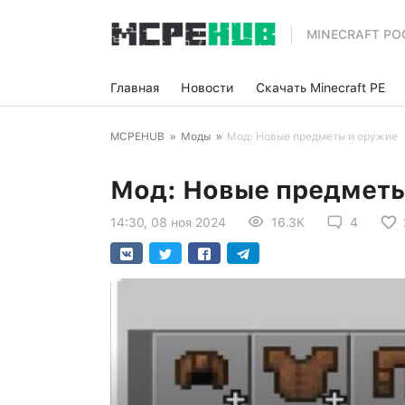
MINECRAFT PO
Главная
Новости
Скачать Minecraft PE
MCPEHUB
»
Моды
»
Мод: Новые предметы и оружие
Мод: Новые предметы
14:30, 08 ноя 2024
16.3K
4