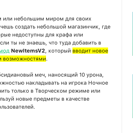
м или небольшим миром для своих
очешь создать небольшой магазинчик, где
орые недоступны для крафа или
ли ты не знаешь, что туда добавить в
мод
NewItemsV2
, который
вводит новое
и возможностями
.
сидиановый меч, наносящий 10 урона,
ожностью накладывать на игрока Ночное
чить только в Творческом режиме или
льзуй новые предметы в качестве
ользователей.