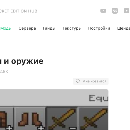
CKET EDITION HUB
Моды
Сервера
Гайды
Текстуры
Постройки
Шейд
 и оружие
2.8K
Мне нравится