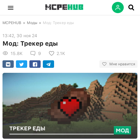
MCPEHUB
»
Моды
»
Мод: Трекер еды
13:42, 30 ноя 24
Мод: Трекер еды
15.8K
9
2.1K
Мне нравится