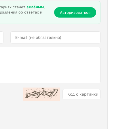
тариях станет
зелёным
,
домления об ответах и
Авторизоваться