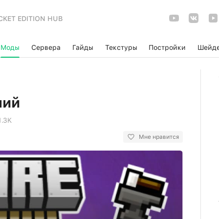
CKET EDITION HUB
Моды
Сервера
Гайды
Текстуры
Постройки
Шейд
ний
1.3K
Мне нравится