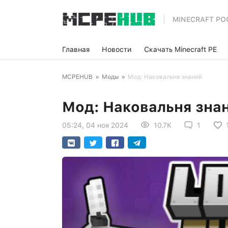
MINECRAFT PO
Главная
Новости
Скачать Minecraft PE
MCPEHUB
»
Моды
»
Мод: Наковальня знаний
Мод: Наковальня зна
05:24, 04 ноя 2024
10.7K
1