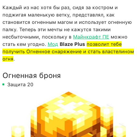
Каждый из нас хотя бы раз, сидя за костром и
поджигая маленькую ветку, представлял, как
становится огненным магом и использует огненную
палку. Теперь эти мечты не кажутся такими
несбыточными, поскольку в
Майнкрафт ПЕ
можно
стать кем угодно.
Мод
Blaze Plus
позволит тебе
получить Огненное снаряжение и стать властелином
огня
.
Огненная броня
Защита 20