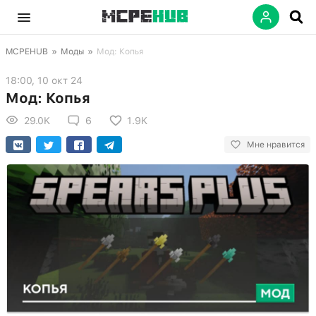
MCPEHUB
»
Моды
»
Мод: Копья
18:00, 10 окт 24
Мод: Копья
29.0K
6
1.9K
Мне нравится