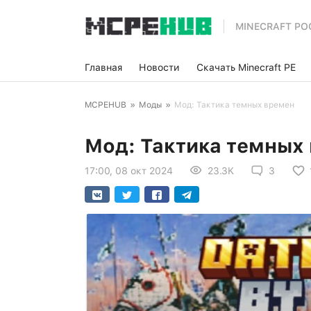
MINECRAFT PO
Главная
Новости
Скачать Minecraft PE
MCPEHUB
»
Моды
»
Мод: Тактика темных времен
Мод: Тактика темных
17:00, 08 окт 2024
23.3K
3