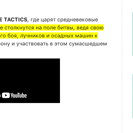
E TACTICS
, где царят средневековые
е столкнутся на поле битвы, ведя свою
го боя, лучников и осадных машин к
орону и участвовать в этом сумасшедшем