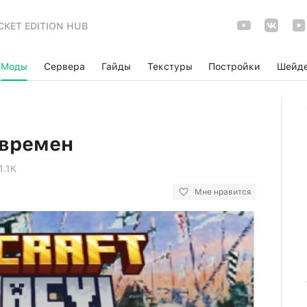
CKET EDITION HUB
Моды
Сервера
Гайды
Текстуры
Постройки
Шейд
 времен
1.1K
Мне нравится